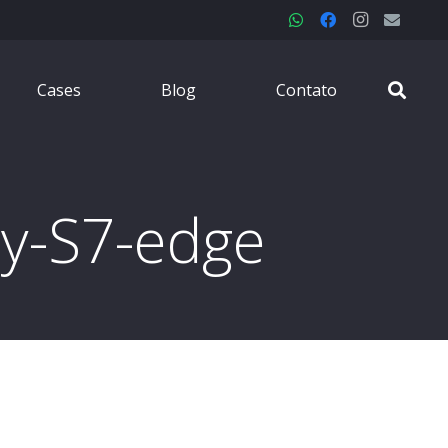
Cases
Blog
Contato
y-S7-edge