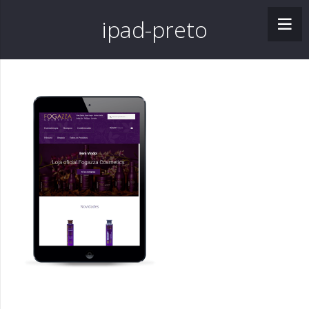
ipad-preto