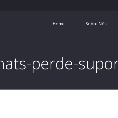
Home
Sobre Nós
hats-perde-supor