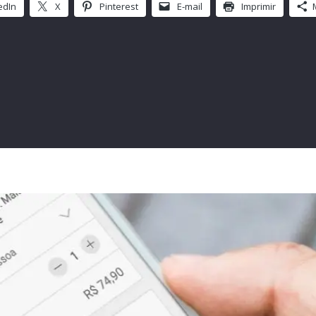
edIn
X
Pinterest
E-mail
Imprimir