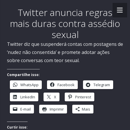
Twitter anuncia regras
mais duras contra assédio
sexual
Twitter diz que suspenderá contas com postagens de
‘nudez não consentida’ e promete adotar ações
sobre conversas com teor sexual.
Compartilhe isso:
WhatsApp
Facebook
Telegram
LinkedIn
X
Pinterest
E-mail
Imprimir
Mais
Curtir isso: